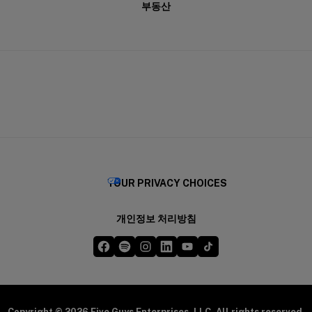
부동산
(OPENS IN A NE
YOUR PRIVACY CHOICES
개인정보 처리방침
Five Guys on Facebook
Five Guys on Spotify
Five Guys on Instagram
Five Guys on LinkedIn
Five Guys on YouTube
Five Guys on TikTok
(opens in a new window)
(opens in a new window)
(opens in a new window)
(opens in a new window)
(opens in a new window)
(opens in a new windo
Copyright © 2026 Five Guys Enterprises, LLC. All rights reserved.