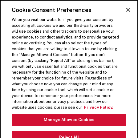
SKIP TO MAIN CONTENT
Visit the Five Guys homepage
Cookie Consent Preferences
ORDER NOW
Open Site Navigation
When you visit our website, if you give your consent by
accepting all cookies we and our third-party providers
will use cookies and other trackers to personalize your
experience, to conduct analytics, and to provide targeted
메뉴
online advertising. You can also select the types of
cookies that you are willing to allow us to use by clicking
the "Manage Allowed Cookies" button. If you don’t
consent (by clicking “Reject All” or closing this banner),
we will only use essential and functional cookies that are
necessary for the functioning of the website and to
remember your choice for future visits. Regardless of
내 마음대로 즐기는 커스텀 쉐이크
what you choose now, you can change your mind at any
time by using our cookie tool, which will set a cookie on
알고 계셨나요? 1,000가지가 넘는 쉐이크 조합을
your device to remember your preferences. For more
만들 수 있다는 사실! 좋아하는 맛을 골라 자유롭게
information about our privacy practices and how our
섞어 나만의 쉐이크를 만들어 보세요. 우리의 최애
website uses cookies, please see our
Privacy Policy.
조합은 초콜릿, 피넛버터, 솔티드 캐러멜에 바삭한
Manage Allowed Cookies
베이컨 토핑까지! 네, 맞습니다. 베이컨이 들어간 쉐
이크예요.
Reject All